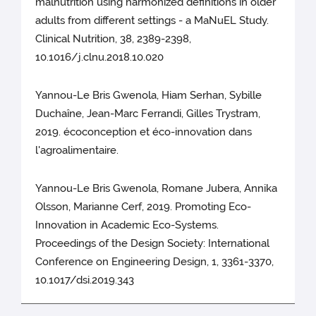
malnutrition using harmonized definitions in older
adults from different settings - a MaNuEL Study.
Clinical Nutrition, 38, 2389-2398,
10.1016/j.clnu.2018.10.020
Yannou-Le Bris Gwenola, Hiam Serhan, Sybille
Duchaîne, Jean-Marc Ferrandi, Gilles Trystram,
2019. écoconception et éco-innovation dans
l'agroalimentaire.
Yannou-Le Bris Gwenola, Romane Jubera, Annika
Olsson, Marianne Cerf, 2019. Promoting Eco-
Innovation in Academic Eco-Systems.
Proceedings of the Design Society: International
Conference on Engineering Design, 1, 3361-3370,
10.1017/dsi.2019.343