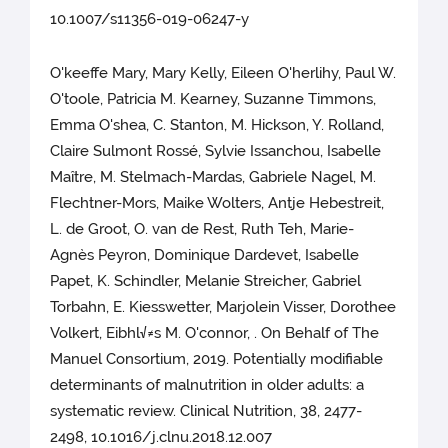
10.1007/s11356-019-06247-y
O'keeffe Mary, Mary Kelly, Eileen O'herlihy, Paul W.
O'toole, Patricia M. Kearney, Suzanne Timmons,
Emma O'shea, C. Stanton, M. Hickson, Y. Rolland,
Claire Sulmont Rossé, Sylvie Issanchou, Isabelle
Maître, M. Stelmach-Mardas, Gabriele Nagel, M.
Flechtner-Mors, Maike Wolters, Antje Hebestreit,
L. de Groot, O. van de Rest, Ruth Teh, Marie-
Agnès Peyron, Dominique Dardevet, Isabelle
Papet, K. Schindler, Melanie Streicher, Gabriel
Torbahn, E. Kiesswetter, Marjolein Visser, Dorothee
Volkert, Eibhl√≠s M. O'connor, . On Behalf of The
Manuel Consortium, 2019. Potentially modifiable
determinants of malnutrition in older adults: a
systematic review. Clinical Nutrition, 38, 2477-
2498, 10.1016/j.clnu.2018.12.007