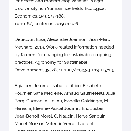
landraces and modern crop varieties in agro-
biodiversity rich Yunnan rice fields. Ecological
Economics, 159, 177-188,
10.1016/j.ecolecon.2019.01.026
Delecourt Elisa, Alexandre Joannon, Jean-Marc
Meynard, 2019. Work-related information needed
by farmers for changing to sustainable cropping
practices. Agronomy for Sustainable
Development, 39, 28, 10.1007/s13593-019-0571-5
Enjalbert Jerome, Isabelle Litrico, Elisabeth
Fournier, Safia Médiène, Arnaud Gauffreteau, Julie
Borg, Guenaelle Hellou, Isabelle Goldringer, M.
Hanachi, Etienne-Pascal Journet, Eric Justes,
Jean-Benoit Morel, C. Naudin, Hervé Sanguin,
Muriel Morison, Valentin Verret, Laurent