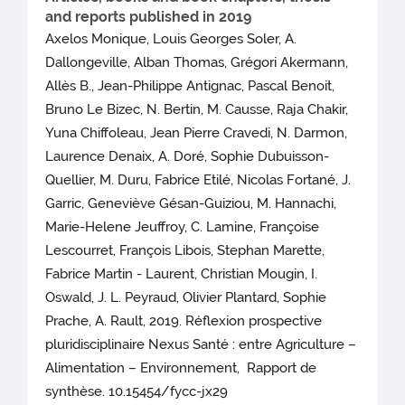
and reports published in 2019
Axelos Monique, Louis Georges Soler, A.
Dallongeville, Alban Thomas, Grégori Akermann,
Allès B., Jean-Philippe Antignac, Pascal Benoit,
Bruno Le Bizec, N. Bertin, M. Causse, Raja Chakir,
Yuna Chiffoleau, Jean Pierre Cravedi, N. Darmon,
Laurence Denaix, A. Doré, Sophie Dubuisson-
Quellier, M. Duru, Fabrice Etilé, Nicolas Fortané, J.
Garric, Geneviève Gésan-Guiziou, M. Hannachi,
Marie-Helene Jeuffroy, C. Lamine, Françoise
Lescourret, François Libois, Stephan Marette,
Fabrice Martin - Laurent, Christian Mougin, I.
Oswald, J. L. Peyraud, Olivier Plantard, Sophie
Prache, A. Rault, 2019. Réflexion prospective
pluridisciplinaire Nexus Santé : entre Agriculture –
Alimentation – Environnement, Rapport de
synthèse. 10.15454/fycc-jx29